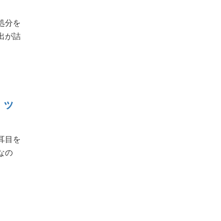
処分を
出が詰
リッ
耳目を
なの