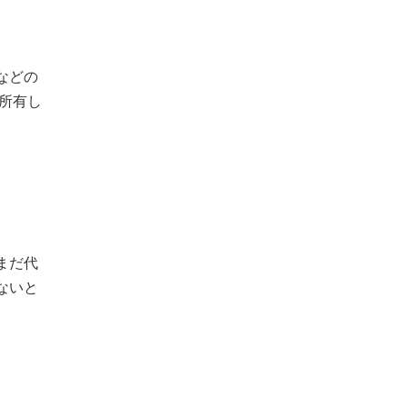
などの
所有し
まだ代
ないと